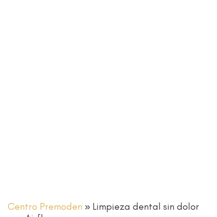
LIMPIEZA DENTAL SIN DOLOR
CON AIRFLOW
Centro Premoden
»
Limpieza dental sin dolor