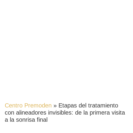
ETAPAS DEL TRATAMIENTO
CON ALINEADORES
INVISIBLES: DE LA PRIMERA
VISITA A LA SONRISA FINAL
Centro Premoden
»
Etapas del tratamiento
con alineadores invisibles: de la primera visita
a la sonrisa final