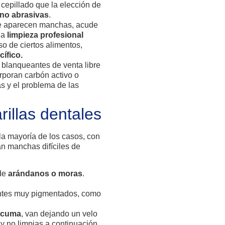
 cepillado que la elección de
 no abrasivas
.
ue aparecen manchas, acude
na
limpieza profesional
o de ciertos alimentos,
ífico.
s blanqueantes de venta libre
rporan carbón activo o
as y el problema de las
illas dentales
 la mayoría de los casos, con
án manchas difíciles de
 de
arándanos o moras
.
dantes muy pigmentados, como
rcuma
, van dejando un velo
s y no limpias a continuación