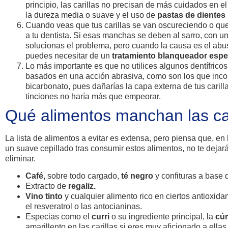
principio, las carillas no precisan de más cuidados en el
la dureza media o suave y el uso de
pastas de dientes
Cuando veas que tus carillas se van oscureciendo o q
a tu dentista. Si esas manchas se deben al sarro, con u
solucionas el problema, pero cuando la causa es el abus
puedes necesitar de un
tratamiento blanqueador espec
Lo más importante es que no utilices algunos dentífrico
basados en una acción abrasiva, como son los que inco
bicarbonato, pues dañarías la capa externa de tus carill
tinciones no haría más que empeorar.
Qué alimentos manchan las car
La lista de alimentos a evitar es extensa, pero piensa que, en
un suave cepillado tras consumir estos alimentos, no te dejar
eliminar.
Café,
sobre todo cargado,
té negro
y confituras a base
Extracto de
regaliz.
Vino tinto
y cualquier alimento rico en ciertos antioxi
el resveratrol o las antocianinas.
Especias como el
curri
o su ingrediente principal, la
cú
amarillento en las carillas si eres muy aficionado a ella