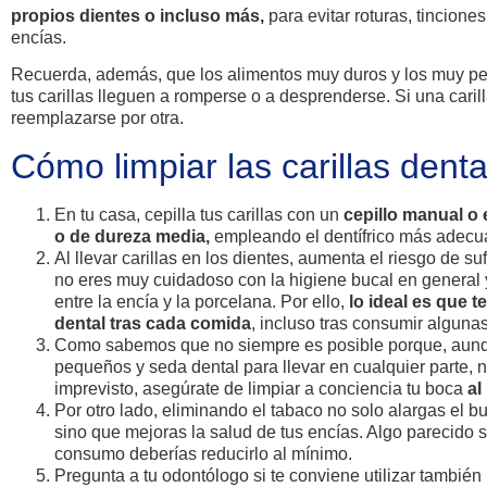
propios dientes o incluso más,
para evitar roturas, tincion
encías.
Recuerda, además, que los alimentos muy duros y los muy p
tus carillas lleguen a romperse o a desprenderse. Si una cari
reemplazarse por otra.
Cómo limpiar las carillas denta
En tu casa, cepilla tus carillas con un
cepillo manual o 
o de dureza media,
empleando el dentífrico más adecua
Al llevar carillas en los dientes, aumenta el riesgo de su
no eres muy cuidadoso con la higiene bucal en general 
entre la encía y la porcelana. Por ello,
lo ideal es que te
dental tras cada comida
, incluso tras consumir alguna
Como sabemos que no siempre es posible porque, aunq
pequeños y seda dental para llevar en cualquier parte, n
imprevisto, asegúrate de limpiar a conciencia tu boca
al
Por otro lado, eliminando el tabaco no solo alargas el bu
sino que mejoras la salud de tus encías. Algo parecido 
consumo deberías reducirlo al mínimo.
Pregunta a tu odontólogo si te conviene utilizar tambié